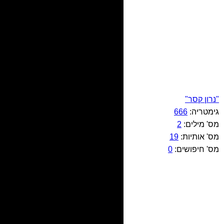
"נרון קסר"
גימטריה:
666
מס' מילים:
2
מס' אותיות:
19
מס' חיפושים:
0