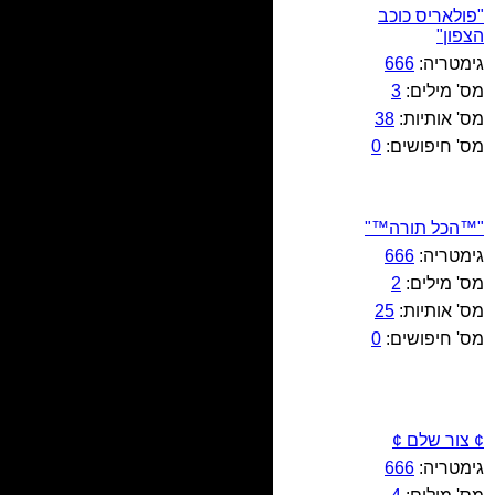
"פולאריס כוכב
הצפון"
גימטריה:
666
מס' מילים:
3
מס' אותיות:
38
מס' חיפושים:
0
"™הכל תורה™"
גימטריה:
666
מס' מילים:
2
מס' אותיות:
25
מס' חיפושים:
0
¢ צור שלם ¢
גימטריה:
666