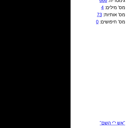
גימטריה:
666
מס' מילים:
4
מס' אותיות:
73
מס' חיפושים:
0
"אש י"י השם"