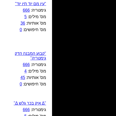
"עין מם יוד תיו יוד"
גימטריה:
666
מס' מילים:
5
מס' אותיות:
36
מס' חיפושים:
0
"קבוע המבנה הדק
גימטריה"
גימטריה:
666
מס' מילים:
4
מס' אותיות:
45
מס' חיפושים:
0
"∆ איק בכר גלש ∆"
גימטריה:
666