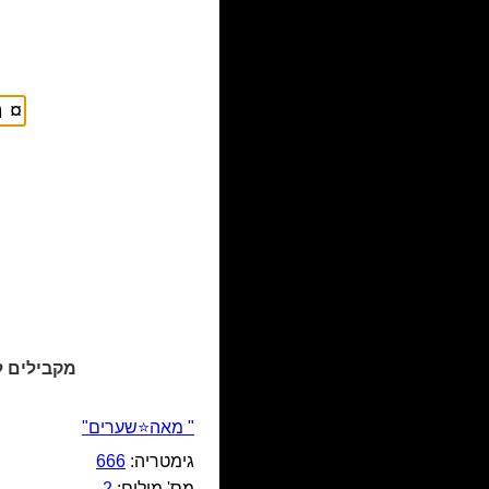
מקבילים ל
" מאה⭐שערים"
גימטריה:
666
מס' מילים:
2