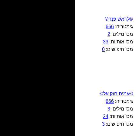
©לְרֹאשׁ פִּנָּה©
גימטריה:
666
מס' מילים:
2
מס' אותיות:
33
מס' חיפושים:
0
©עמית חזק אל©
גימטריה:
666
מס' מילים:
3
מס' אותיות:
24
מס' חיפושים:
3