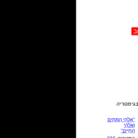
בגימטריה
"אֱלֹהֵי הַמֵּתִים
וֵאלֹהֵי
הָחַיִּים"