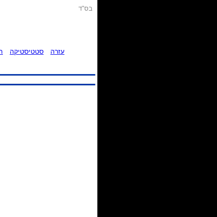
בס"ד
עזרה
סטטיסטיקה
ת