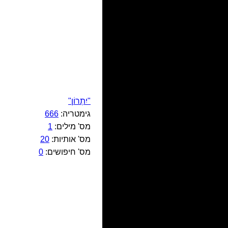
"יִתְרוֹן"
גימטריה:
666
מס' מילים:
1
מס' אותיות:
20
מס' חיפושים:
0