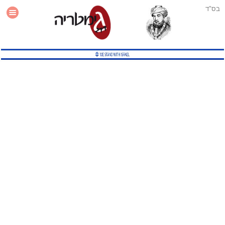
בס"ד
עזרה
סטטיסטיקה
תוסף גימטריה לאתר
גמטריה מתקדמת
שיטות גמטריה נוספות
גמטריה בטוויטר
English Gematria
Latin Gematria
תוסף גימטריה לדפדפן