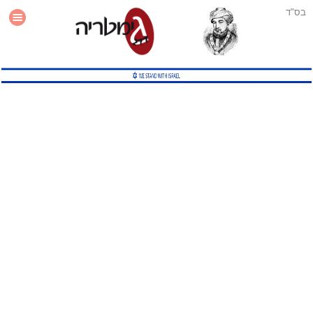
בס"ד
עזרה
סטטיסטיקה
תוסף גימטריה לאתר
גמטריה מתקדמת
שיטות גמטריה נוספות
גמטריה בטוויטר
English Gematria
Latin Gematria
תוסף גימטריה לדפדפן