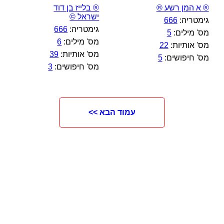
® א המן רשע ®
® בלייז בן דוד
ישראל ©
גימטריה:
666
גימטריה:
666
מס' מילים:
5
מס' מילים:
6
מס' אותיות:
22
מס' אותיות:
39
מס' חיפושים:
5
מס' חיפושים:
3
עמוד הבא >>