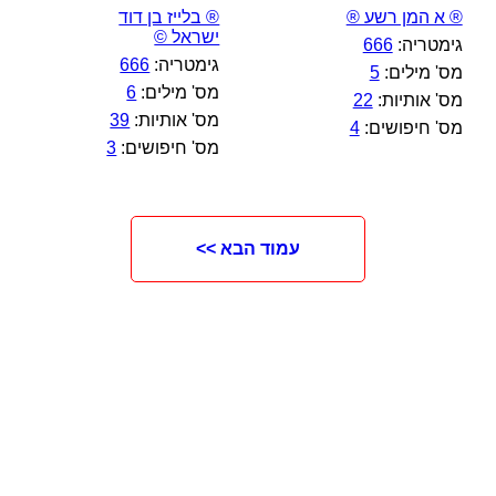
® א המן רשע ®
® בלייז בן דוד
ישראל ©
גימטריה:
666
גימטריה:
666
מס' מילים:
5
מס' מילים:
6
מס' אותיות:
22
מס' אותיות:
39
מס' חיפושים:
4
מס' חיפושים:
3
עמוד הבא >>