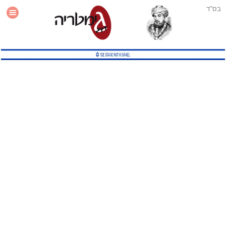
בס"ד
עזרה
סטטיסטיקה
תוסף גימטריה לאתר
גמטריה מתקדמת
שיטות גמטריה נוספות
גמטריה בטוויטר
English Gematria
Latin Gematria
תוסף גימטריה לדפדפן