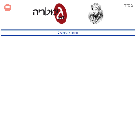
בס"ד
עזרה
סטטיסטיקה
תוסף גימטריה לאתר
גמטריה מתקדמת
שיטות גמטריה נוספות
גמטריה בטוויטר
English Gematria
Latin Gematria
תוסף גימטריה לדפדפן