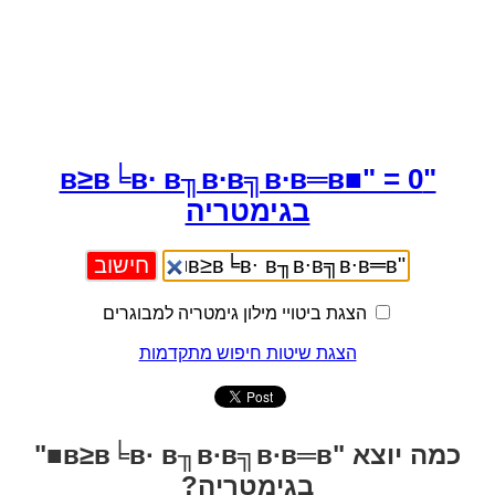
"в≥в╘в∙ в╖в∙в╗в∙в═в■" = 0
בגימטריה
הצגת ביטויי מילון גימטריה למבוגרים
הצגת שיטות חיפוש מתקדמות
כמה יוצא "в≥в╘в∙ в╖в∙в╗в∙в═в■"
בגימטריה?