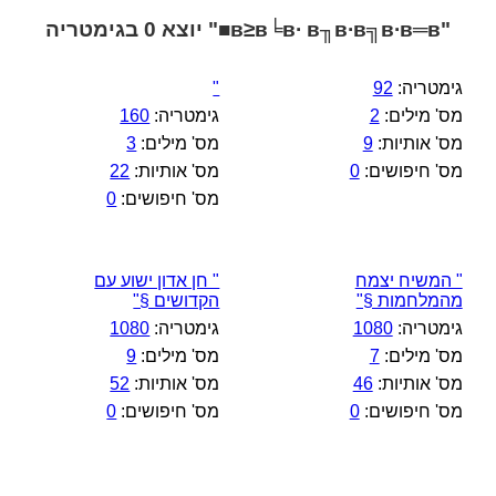
"в≥в╘в∙ в╖в∙в╗в∙в═в■" יוצא 0 בגימטריה
גימטריה:
92
"
מס' מילים:
2
גימטריה:
160
מס' אותיות:
9
מס' מילים:
3
מס' חיפושים:
0
מס' אותיות:
22
מס' חיפושים:
0
" המשיח יצמח
" חן אדון ישוע עם
מהמלחמות §"
הקדושים §"
גימטריה:
1080
גימטריה:
1080
מס' מילים:
7
מס' מילים:
9
מס' אותיות:
46
מס' אותיות:
52
מס' חיפושים:
0
מס' חיפושים:
0