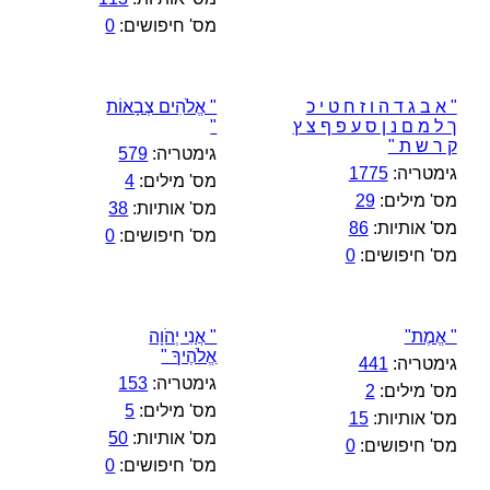
מס' חיפושים:
0
" א ב ג ד ה ו ז ח ט י כ
" אֱלֹהִים צְבָאוֹת
ך ל מ ם נ ן ס ע פ ף צ ץ
"
ק ר ש ת "
גימטריה:
579
גימטריה:
1775
מס' מילים:
4
מס' מילים:
29
מס' אותיות:
38
מס' אותיות:
86
מס' חיפושים:
0
מס' חיפושים:
0
" אֱמֶת"
" אֲנִי יְהֹוָה
אֱלֹהֶיךָ "
גימטריה:
441
גימטריה:
153
מס' מילים:
2
מס' מילים:
5
מס' אותיות:
15
מס' אותיות:
50
מס' חיפושים:
0
מס' חיפושים:
0