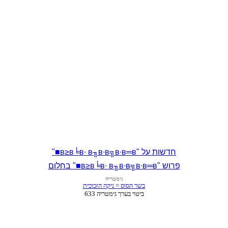
חדשות על "в≥в╘в∙ в╖в∙в╗в∙в═в■"
פרוש "в≥в╘в∙ в╖в∙в╗в∙в═в■" בחלום