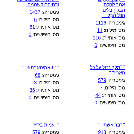
אָמַר קֹהֶלֶת
ובתיהם לשממה"
הֲבֵל הֲבָלִים
גימטריה:
1437
הַכֹּל הָבֶל " "
מס' מילים:
6
גימטריה:
1116
מס' אותיות:
61
מס' מילים:
11
מס' חיפושים:
0
מס' אותיות:
116
מס' חיפושים:
0
" "מלך גדול על כל
" "⚜️אמיטאבה⚜️" "
הארץ" "
גימטריה:
68
גימטריה:
579
מס' מילים:
3
מס' מילים:
7
מס' אותיות:
36
מס' אותיות:
44
מס' חיפושים:
0
מס' חיפושים:
0
" °בר אשתי° "
" °עמית בלייז° "
גימטריה:
913
גימטריה:
579