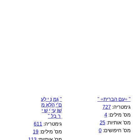
" ÷עם הברית÷ "
" ִׁגָּמ ִׁנּ י לַע
ם’י ִׁהֹלֱא מ
גימטריה:
727
ִׁשׁוֹ ַעי ִׁי ְּשׁ י
מס' מילים:
4
ֵ ר בֵל "
מס' אותיות:
25
גימטריה:
611
מס' חיפושים:
0
מס' מילים:
19
מס' אותיות:
113