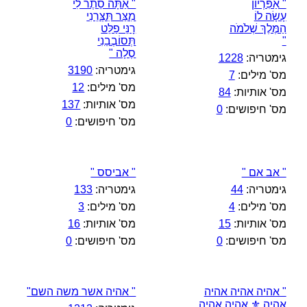
" אַפִּרְיוֹן
" אַתָּה סֵתֶר לִי
עָשָׂה לוֹ
מִצַּר תִּצְּרֵנִי
הַמֶּלֶךְ שְׁלֹמֹה
רָנֵּי פַלֵּט
"
תְּסוֹבְבֵנִי
סֶלָה "
גימטריה:
1228
גימטריה:
3190
מס' מילים:
7
מס' מילים:
12
מס' אותיות:
84
מס' אותיות:
137
מס' חיפושים:
0
מס' חיפושים:
0
" אב אם "
" אביסס "
גימטריה:
44
גימטריה:
133
מס' מילים:
4
מס' מילים:
3
מס' אותיות:
15
מס' אותיות:
16
מס' חיפושים:
0
מס' חיפושים:
0
" אהיה אהיה אהיה
" אהיה אשר משה השם"
אהיה ⚜️ אהיה אהיה