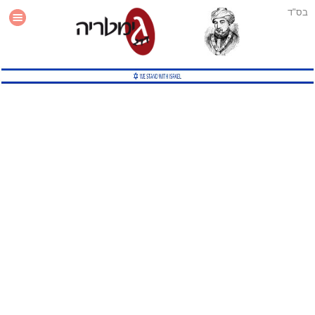
בס"ד
עזרה
סטטיסטיקה
תוסף גימטריה לאתר
גמטריה מתקדמת
שיטות גמטריה נוספות
גמטריה בטוויטר
English Gematria
Latin Gematria
תוסף גימטריה לדפדפן